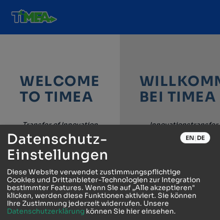
WELCOME
WILLKOM
TO TIMEA
BEI TIMEA
Transfer of Innovation
Innovationstransfer
through Multilevel
Mehrebenenanal
Datenschutz-
EN
|
DE
Analysis
Eine Plattform zur 
Einstellungen
A platform for
komplexer technisc
analyzing complex
Diese Website verwendet zustimmungspflichtige
innovativer System
Cookies und Drittanbieter-Technologien zur Integration
engineering and
bestimmter Features. Wenn Sie auf „Alle akzeptieren"
Verwendung der M
klicken, werden diese Funktionen aktiviert. Sie können
innovation systems
der Mehrebenenan
Ihre Zustimmung jederzeit widerrufen.
Unsere
using the Multilevel
Datenschutzerklärung
können Sie hier einsehen.
(MEA). Testen Sie 